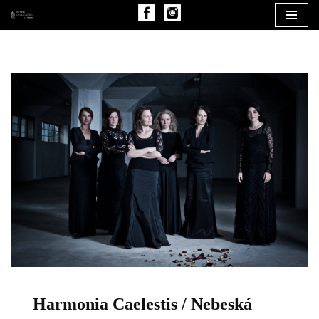
Přeskočit
na
obsah
Harmonia Caelestis / Nebeská