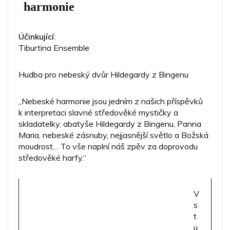
harmonie
Účinkující
:
Tiburtina Ensemble
Hudba pro nebeský dvůr Hildegardy z Bingenu
„Nebeské harmonie jsou jedním z našich příspěvků
k interpretaci slavné středověké mystičky a
skladatelky, abatyše Hildegardy z Bingenu. Panna
Maria, nebeské zásnuby, nejjasnější světlo a Božská
moudrost… To vše naplní náš zpěv za doprovodu
středověké harfy.“
V
s
t
u