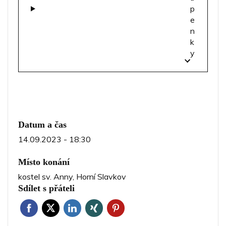
p
e
n
k
y
Datum a čas
14.09.2023 - 18:30
Místo konání
kostel sv. Anny, Horní Slavkov
Sdílet s přáteli