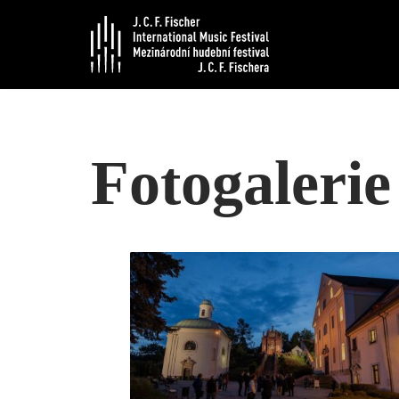
Přeskočit
na
obsah
Fotogalerie